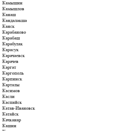
Камышин
Камышлов
Канаш
Кандалакша
Канск
Карабаново
Карабаш
Карабулак
Карасук
Карачаевск
Карачев
Каргат
Каргополь
Карпинск
Карталы
Касимов
Касли
Каспийск
Катав-Ивановск
Катайск
Качканар
Кашин