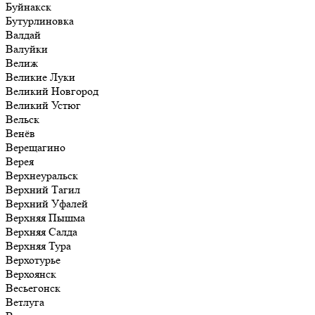
Буйнакск
Бутурлиновка
Валдай
Валуйки
Велиж
Великие Луки
Великий Новгород
Великий Устюг
Вельск
Венёв
Верещагино
Верея
Верхнеуральск
Верхний Тагил
Верхний Уфалей
Верхняя Пышма
Верхняя Салда
Верхняя Тура
Верхотурье
Верхоянск
Весьегонск
Ветлуга