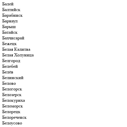
Балей
Балтийск
Барабинск
Барнаул
Барыш
Батайск
Бахчисарай
Бежецк
Белая Калитва
Белая Холуница
Белгород
Белебей
Белёв
Белинский
Белово
Белогорск
Белозерск
Белокуриха
Беломорск
Белорецк
Белореченск
Белоусово