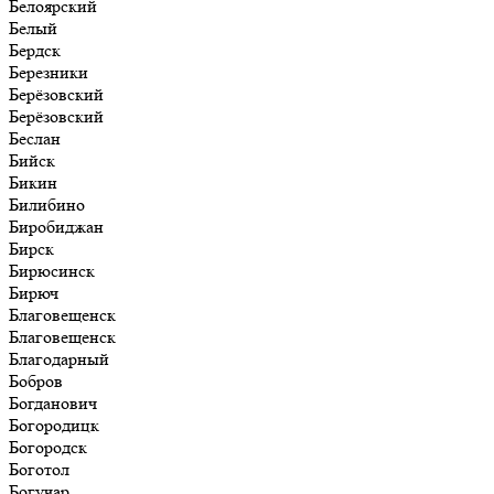
Белоярский
Белый
Бердск
Березники
Берёзовский
Берёзовский
Беслан
Бийск
Бикин
Билибино
Биробиджан
Бирск
Бирюсинск
Бирюч
Благовещенск
Благовещенск
Благодарный
Бобров
Богданович
Богородицк
Богородск
Боготол
Богучар