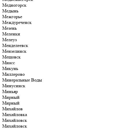
Медногорск
Медынь
Межгорье
Междуреченск
Мезень
Меленки
Мелеуз
Менделеевск
Мензелинск
Мещовск
Миасс
Микунь
Миллерово
Минеральные Воды
Минусинск
Миньяр
Мирный
Мирный
Михайлов
Михайловка
Михайловск
Михайловск