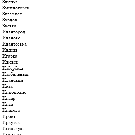
Злынка
Змеиногорск
Знаменск
Зубцов
Зуевка
Ивангород
Иваново
Ивантеевка
Ивдель
Игарка
Ижевск
Избербаш
Изобильный
Иланский
Инза
Иннополис
Инсар
Инта
Ипатово
Ирбит
Иркутск
Исилькуль
Искитим