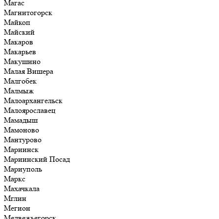
Магас
Магнитогорск
Майкоп
Майский
Макаров
Макарьев
Макушино
Малая Вишера
Малгобек
Малмыж
Малоархангельск
Малоярославец
Мамадыш
Мамоново
Мантурово
Мариинск
Мариинский Посад
Мариуполь
Маркс
Махачкала
Мглин
Мегион
Медвежьегорск