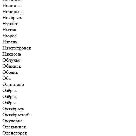
Нолинск
Норильск
Ноябрьск
Нурлат
Нытва
Нюрба
Нягань
Нязепетровск
Няндома
Облучье
Обнинск
Обоянь
Обь
Одинцово
Озёрск
Озёрск
Озёры
Октябрьск
Октябрьский
Окуловка
Олёкминск
Оленегорск