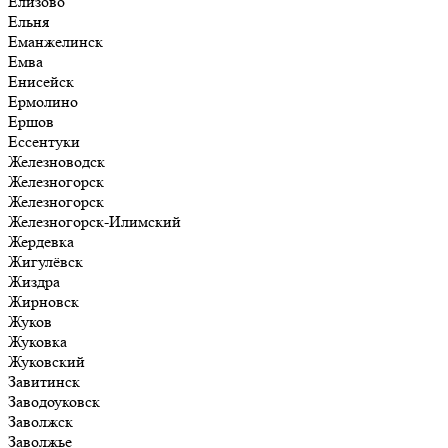
Елизово
Ельня
Еманжелинск
Емва
Енисейск
Ермолино
Ершов
Ессентуки
Железноводск
Железногорск
Железногорск
Железногорск-Илимский
Жердевка
Жигулёвск
Жиздра
Жирновск
Жуков
Жуковка
Жуковский
Завитинск
Заводоуковск
Заволжск
Заволжье