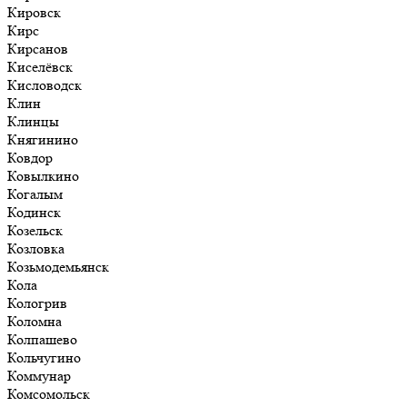
Кировск
Кирс
Кирсанов
Киселёвск
Кисловодск
Клин
Клинцы
Княгинино
Ковдор
Ковылкино
Когалым
Кодинск
Козельск
Козловка
Козьмодемьянск
Кола
Кологрив
Коломна
Колпашево
Кольчугино
Коммунар
Комсомольск