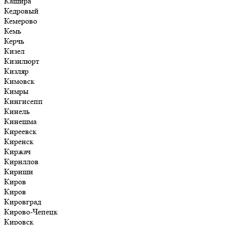
Кашира
Кедровый
Кемерово
Кемь
Керчь
Кизел
Кизилюрт
Кизляр
Кимовск
Кимры
Кингисепп
Кинель
Кинешма
Киреевск
Киренск
Киржач
Кириллов
Кириши
Киров
Киров
Кировград
Кирово-Чепецк
Кировск