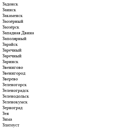
Задонск
Заинск
Закаменск
Заозёрный
Заозёрск
Западная Двина
Заполярный
Зарайск
Заречный
Заречный
Заринск
Звенигово
Звенигород
Зверево
Зеленогорск
Зеленоградск
Зеленодольск
Зеленокумск
Зерноград
Зея
Зима
Златоуст