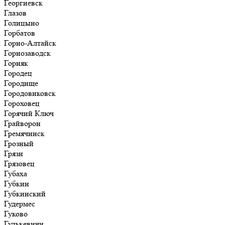
Георгиевск
Глазов
Голицыно
Горбатов
Горно-Алтайск
Горнозаводск
Горняк
Городец
Городище
Городовиковск
Гороховец
Горячий Ключ
Грайворон
Гремячинск
Грозный
Грязи
Грязовец
Губаха
Губкин
Губкинский
Гудермес
Гуково
Гулькевичи