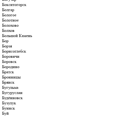
Бокситогорск
Болгар
Бологое
Болотное
Болохово
Болхов
Большой Камень
Бор
Борзя
Борисоглебск
Боровичи
Боровск
Бородино
Братск
Бронницы
Брянск
Бугульма
Бугуруслан
Будённовск
Бузулук
Буинск
Буй