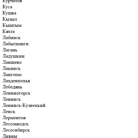
Курчатов
Куса
Кушва
Кызыл
Кыштым
Кяхта
Лабинск
Лабытнанги
Лагань
Ладушкин
Лаишево
Лакинск
Лангепас
Лахденпохья
Лебедянь
Лениногорск
Ленинск
Ленинск-Кузнецкий
Ленск
Лермонтов
Лесозаводск
Лесосибирск
Ливны