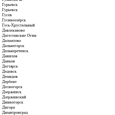
Гурьевск
Гурьевск
Гусев
Гусиноозёрск
Гусь-Хрустальный
Давлеканово
Дагестанские Огни
Далматово
Дальнегорск
Дальнереченск
Данилов
Данков
Дегтярск
Дедовск
Демидов
Дербент
Десногорск
Дзержинск
Дзержинский
Дивногорск
Дигора
Димитровград