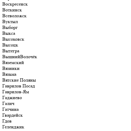
Воскресенск
Воткинск
Всеволожск
Вуктыл
Выборг
Выкса
Высоковск
Высоцк
Вытегра
ВышнийВолочёк
Вяземский
Вязники
Вязьма
Вятские Поляны
Гаврилов Посад
Гаврилов-Ям
Гаджиево
Галич
Гатчина
Гвардейск
Гдов
Геленджик