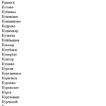
Крымск
Кстово
Кубинка
Кувандык
Кувшиново
Кудрово
Кудымкар
Кузнецк
Куйбышев
Кукмор
Кулебаки
Кумертау
Кунгур
Купино
Курган
Курганинск
Курильск
Курлово
Куровское
Курск
Куртамыш
Курчалой