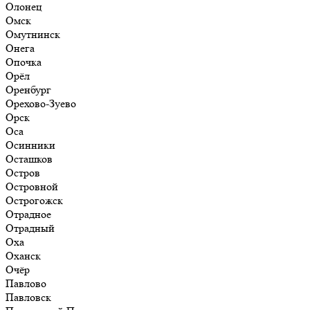
Олонец
Омск
Омутнинск
Онега
Опочка
Орёл
Оренбург
Орехово-Зуево
Орск
Оса
Осинники
Осташков
Остров
Островной
Острогожск
Отрадное
Отрадный
Оха
Оханск
Очёр
Павлово
Павловск