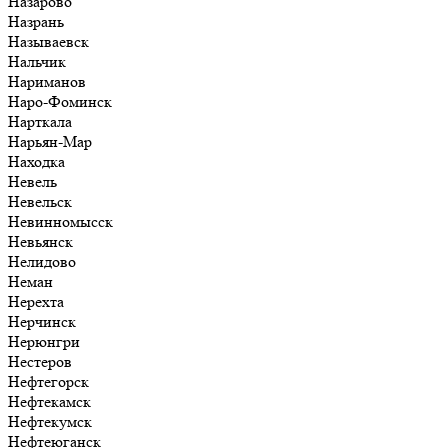
Назарово
Назрань
Называевск
Нальчик
Нариманов
Наро-Фоминск
Нарткала
Нарьян-Мар
Находка
Невель
Невельск
Невинномысск
Невьянск
Нелидово
Неман
Нерехта
Нерчинск
Нерюнгри
Нестеров
Нефтегорск
Нефтекамск
Нефтекумск
Нефтеюганск