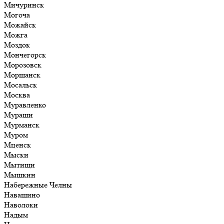
Мичуринск
Могоча
Можайск
Можга
Моздок
Мончегорск
Морозовск
Моршанск
Мосальск
Москва
Муравленко
Мураши
Мурманск
Муром
Мценск
Мыски
Мытищи
Мышкин
Набережные Челны
Навашино
Наволоки
Надым