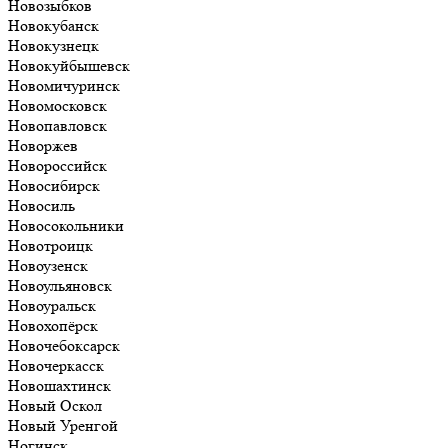
Новозыбков
Новокубанск
Новокузнецк
Новокуйбышевск
Новомичуринск
Новомосковск
Новопавловск
Новоржев
Новороссийск
Новосибирск
Новосиль
Новосокольники
Новотроицк
Новоузенск
Новоульяновск
Новоуральск
Новохопёрск
Новочебоксарск
Новочеркасск
Новошахтинск
Новый Оскол
Новый Уренгой
Ногинск