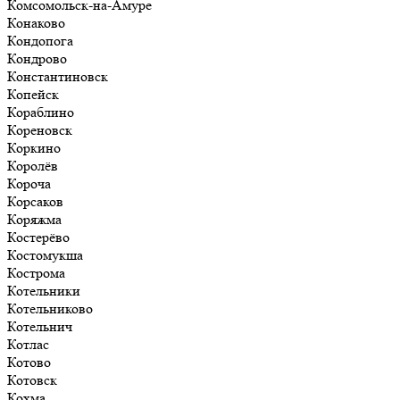
Комсомольск-на-Амуре
Конаково
Кондопога
Кондрово
Константиновск
Копейск
Кораблино
Кореновск
Коркино
Королёв
Короча
Корсаков
Коряжма
Костерёво
Костомукша
Кострома
Котельники
Котельниково
Котельнич
Котлас
Котово
Котовск
Кохма