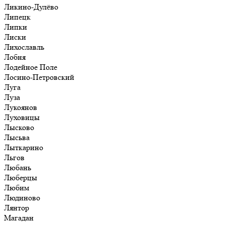
Ликино-Дулёво
Липецк
Липки
Лиски
Лихославль
Лобня
Лодейное Поле
Лосино-Петровский
Луга
Луза
Лукоянов
Луховицы
Лысково
Лысьва
Лыткарино
Льгов
Любань
Люберцы
Любим
Людиново
Лянтор
Магадан