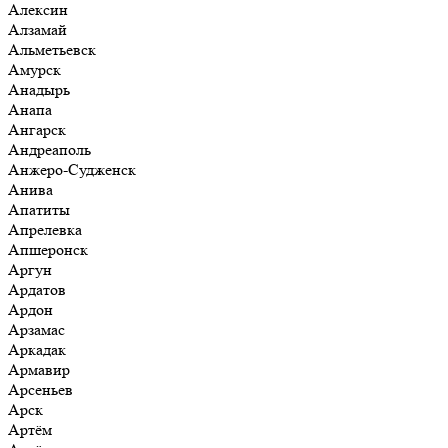
Алексин
Алзамай
Альметьевск
Амурск
Анадырь
Анапа
Ангарск
Андреаполь
Анжеро-Судженск
Анива
Апатиты
Апрелевка
Апшеронск
Аргун
Ардатов
Ардон
Арзамас
Аркадак
Армавир
Арсеньев
Арск
Артём