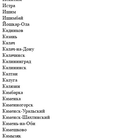
Истра
Ишим
Ишимбай
Йошкар-Ола
Кадников
Казань
Калач
Калач-на-Дону
Калачинск
Калининград
Калининск
Калтан
Калуга
Калязин
Камбарка
Каменка
Каменногорск
Каменск-Уральский
Каменск-Шахтинский
Камень-на-Оби
Камешково
Камызяк