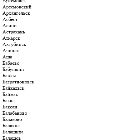
Артёмовск
Артёмовский
Архангельск
Асбест
Асино
Астрахань
Аткарск
Ахтубинск
Ачинск
Аша
Бабаево
Бабушкин
Бавлы
Багратионовск
Байкальск
Баймак
Бакал
Баксан
Балабаново
Балаково
Балахна
Балашиха
Балашов