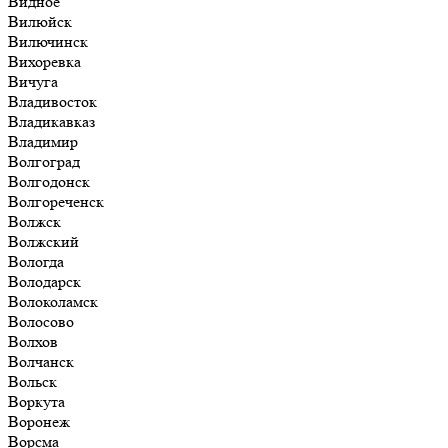
Видное
Вилюйск
Вилючинск
Вихоревка
Вичуга
Владивосток
Владикавказ
Владимир
Волгоград
Волгодонск
Волгореченск
Волжск
Волжский
Вологда
Володарск
Волоколамск
Волосово
Волхов
Волчанск
Вольск
Воркута
Воронеж
Ворсма