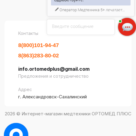
Оператор Медтехника 5+
печатает...
Обзоры
Введите сообщение
Контакты
8(800)101-94-47
8(863)283-80-02
info.ortomedplus@gmail.com
Предложения и сотрудничество
Адрес
г. Александровск-Сахалинский
2026 © Интернет-магазин медтехники ОРТОМЕД ПЛЮС