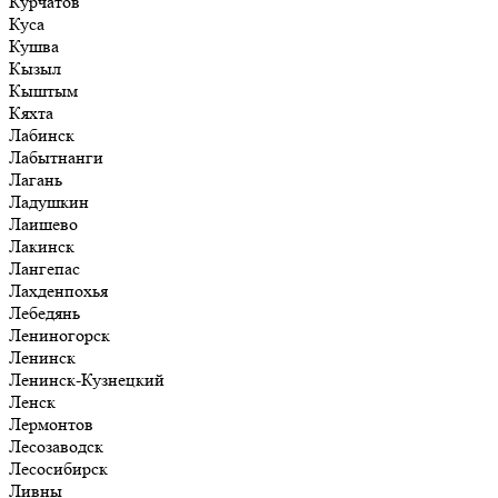
Курчатов
Куса
Кушва
Кызыл
Кыштым
Кяхта
Лабинск
Лабытнанги
Лагань
Ладушкин
Лаишево
Лакинск
Лангепас
Лахденпохья
Лебедянь
Лениногорск
Ленинск
Ленинск-Кузнецкий
Ленск
Лермонтов
Лесозаводск
Лесосибирск
Ливны