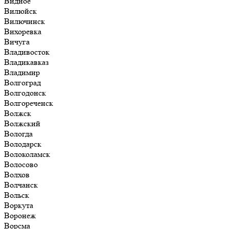
Видное
Вилюйск
Вилючинск
Вихоревка
Вичуга
Владивосток
Владикавказ
Владимир
Волгоград
Волгодонск
Волгореченск
Волжск
Волжский
Вологда
Володарск
Волоколамск
Волосово
Волхов
Волчанск
Вольск
Воркута
Воронеж
Ворсма