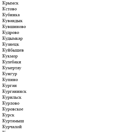
Крымск
Кстово
Кубинка
Кувандык
Кувшиново
Кудрово
Кудымкар
Кузнецк
Куйбышев
Кукмор
Кулебаки
Кумертау
Кунгур
Купино
Курган
Курганинск
Курильск
Курлово
Куровское
Курск
Куртамыш
Курчалой