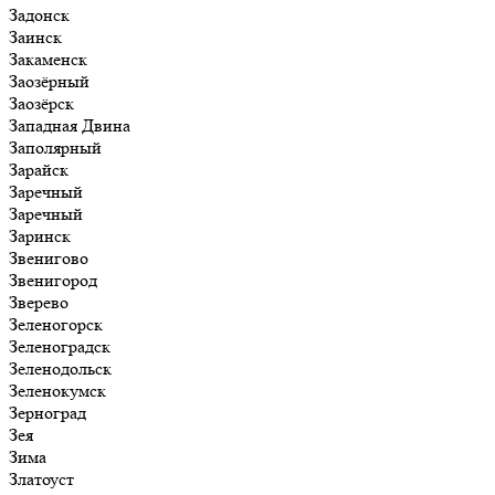
Задонск
Заинск
Закаменск
Заозёрный
Заозёрск
Западная Двина
Заполярный
Зарайск
Заречный
Заречный
Заринск
Звенигово
Звенигород
Зверево
Зеленогорск
Зеленоградск
Зеленодольск
Зеленокумск
Зерноград
Зея
Зима
Златоуст