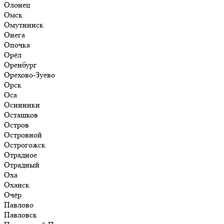
Олонец
Омск
Омутнинск
Онега
Опочка
Орёл
Оренбург
Орехово-Зуево
Орск
Оса
Осинники
Осташков
Остров
Островной
Острогожск
Отрадное
Отрадный
Оха
Оханск
Очёр
Павлово
Павловск