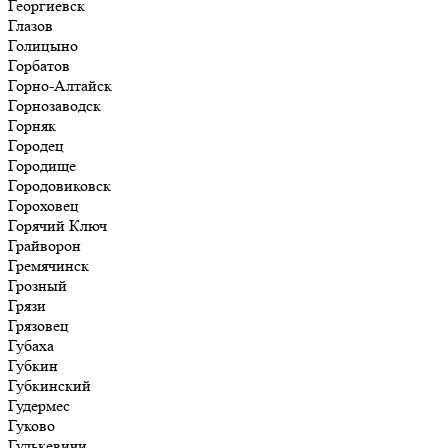
Георгиевск
Глазов
Голицыно
Горбатов
Горно-Алтайск
Горнозаводск
Горняк
Городец
Городище
Городовиковск
Гороховец
Горячий Ключ
Грайворон
Гремячинск
Грозный
Грязи
Грязовец
Губаха
Губкин
Губкинский
Гудермес
Гуково
Гулькевичи