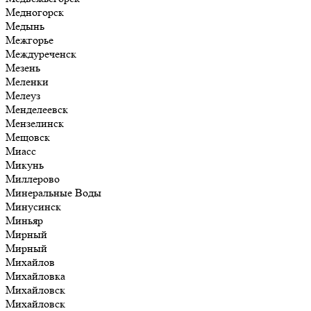
Медногорск
Медынь
Межгорье
Междуреченск
Мезень
Меленки
Мелеуз
Менделеевск
Мензелинск
Мещовск
Миасс
Микунь
Миллерово
Минеральные Воды
Минусинск
Миньяр
Мирный
Мирный
Михайлов
Михайловка
Михайловск
Михайловск