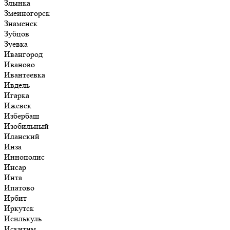
Злынка
Змеиногорск
Знаменск
Зубцов
Зуевка
Ивангород
Иваново
Ивантеевка
Ивдель
Игарка
Ижевск
Избербаш
Изобильный
Иланский
Инза
Иннополис
Инсар
Инта
Ипатово
Ирбит
Иркутск
Исилькуль
Искитим