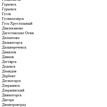
Гурьевск
Гурьевск
Гусев
Гусиноозёрск
Гусь-Хрустальный
Давлеканово
Дагестанские Огни
Далматово
Дальнегорск
Дальнереченск
Данилов
Данков
Дегтярск
Дедовск
Демидов
Дербент
Десногорск
Дзержинск
Дзержинский
Дивногорск
Дигора
Димитровград