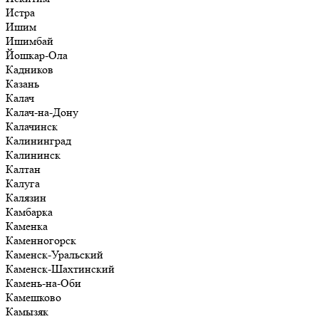
Истра
Ишим
Ишимбай
Йошкар-Ола
Кадников
Казань
Калач
Калач-на-Дону
Калачинск
Калининград
Калининск
Калтан
Калуга
Калязин
Камбарка
Каменка
Каменногорск
Каменск-Уральский
Каменск-Шахтинский
Камень-на-Оби
Камешково
Камызяк