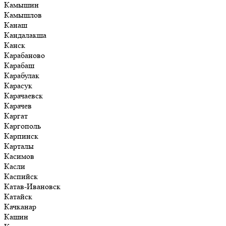
Камышин
Камышлов
Канаш
Кандалакша
Канск
Карабаново
Карабаш
Карабулак
Карасук
Карачаевск
Карачев
Каргат
Каргополь
Карпинск
Карталы
Касимов
Касли
Каспийск
Катав-Ивановск
Катайск
Качканар
Кашин