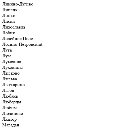
Ликино-Дулёво
Липецк
Липки
Лиски
Лихославль
Лобня
Лодейное Поле
Лосино-Петровский
Луга
Луза
Лукоянов
Луховицы
Лысково
Лысьва
Лыткарино
Льгов
Любань
Люберцы
Любим
Людиново
Лянтор
Магадан