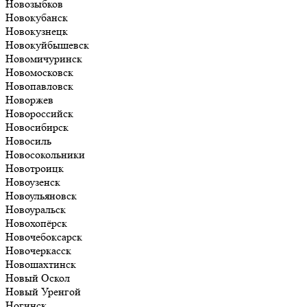
Новозыбков
Новокубанск
Новокузнецк
Новокуйбышевск
Новомичуринск
Новомосковск
Новопавловск
Новоржев
Новороссийск
Новосибирск
Новосиль
Новосокольники
Новотроицк
Новоузенск
Новоульяновск
Новоуральск
Новохопёрск
Новочебоксарск
Новочеркасск
Новошахтинск
Новый Оскол
Новый Уренгой
Ногинск