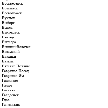
Воскресенск
Воткинск
Всеволожск
Вуктыл
Выборг
Выкса
Высоковск
Высоцк
Вытегра
ВышнийВолочёк
Вяземский
Вязники
Вязьма
Вятские Поляны
Гаврилов Посад
Гаврилов-Ям
Гаджиево
Галич
Гатчина
Гвардейск
Гдов
Геленджик