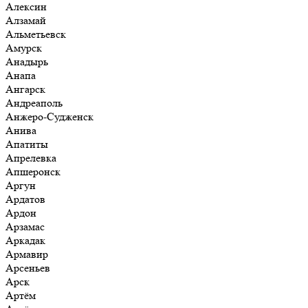
Алексин
Алзамай
Альметьевск
Амурск
Анадырь
Анапа
Ангарск
Андреаполь
Анжеро-Судженск
Анива
Апатиты
Апрелевка
Апшеронск
Аргун
Ардатов
Ардон
Арзамас
Аркадак
Армавир
Арсеньев
Арск
Артём