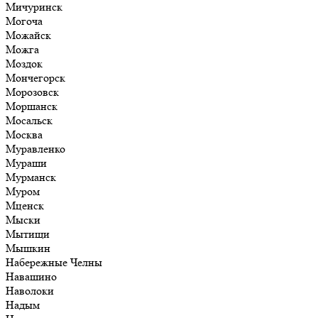
Мичуринск
Могоча
Можайск
Можга
Моздок
Мончегорск
Морозовск
Моршанск
Мосальск
Москва
Муравленко
Мураши
Мурманск
Муром
Мценск
Мыски
Мытищи
Мышкин
Набережные Челны
Навашино
Наволоки
Надым