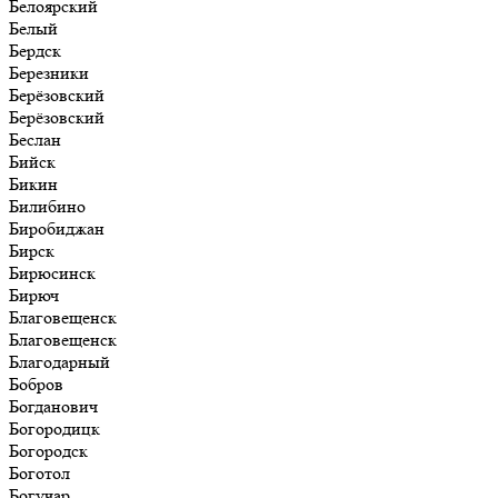
Белоярский
Белый
Бердск
Березники
Берёзовский
Берёзовский
Беслан
Бийск
Бикин
Билибино
Биробиджан
Бирск
Бирюсинск
Бирюч
Благовещенск
Благовещенск
Благодарный
Бобров
Богданович
Богородицк
Богородск
Боготол
Богучар