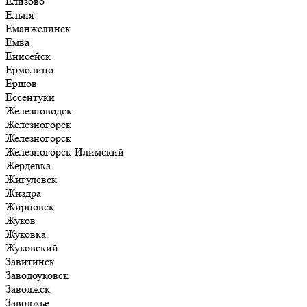
Елизово
Ельня
Еманжелинск
Емва
Енисейск
Ермолино
Ершов
Ессентуки
Железноводск
Железногорск
Железногорск
Железногорск-Илимский
Жердевка
Жигулёвск
Жиздра
Жирновск
Жуков
Жуковка
Жуковский
Завитинск
Заводоуковск
Заволжск
Заволжье