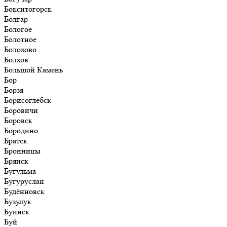
Бокситогорск
Болгар
Бологое
Болотное
Болохово
Болхов
Большой Камень
Бор
Борзя
Борисоглебск
Боровичи
Боровск
Бородино
Братск
Бронницы
Брянск
Бугульма
Бугуруслан
Будённовск
Бузулук
Буинск
Буй