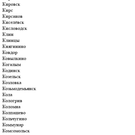
Кировск
Кирс
Кирсанов
Киселёвск
Кисловодск
Клин
Клинцы
Княгинино
Ковдор
Ковылкино
Когалым
Кодинск
Козельск
Козловка
Козьмодемьянск
Кола
Кологрив
Коломна
Колпашево
Кольчугино
Коммунар
Комсомольск