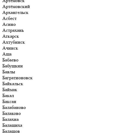
Артёмовск
Артёмовский
Архангельск
Асбест
Асино
Астрахань
Аткарск
Ахтубинск
Ачинск
Аша
Бабаево
Бабушкин
Бавлы
Багратионовск
Байкальск
Баймак
Бакал
Баксан
Балабаново
Балаково
Балахна
Балашиха
Балашов