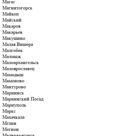
Магас
Магнитогорск
Майкоп
Майский
Макаров
Макарьев
Макушино
Малая Вишера
Малгобек
Малмыж
Малоархангельск
Малоярославец
Мамадыш
Мамоново
Мантурово
Мариинск
Мариинский Посад
Мариуполь
Маркс
Махачкала
Мглин
Мегион
Медвежьегорск