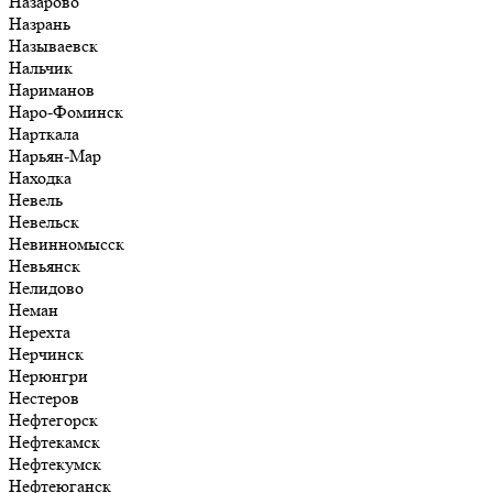
Назарово
Назрань
Называевск
Нальчик
Нариманов
Наро-Фоминск
Нарткала
Нарьян-Мар
Находка
Невель
Невельск
Невинномысск
Невьянск
Нелидово
Неман
Нерехта
Нерчинск
Нерюнгри
Нестеров
Нефтегорск
Нефтекамск
Нефтекумск
Нефтеюганск