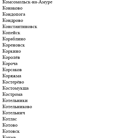
Комсомольск-на-Амуре
Конаково
Кондопога
Кондрово
Константиновск
Копейск
Кораблино
Кореновск
Коркино
Королёв
Короча
Корсаков
Коряжма
Костерёво
Костомукша
Кострома
Котельники
Котельниково
Котельнич
Котлас
Котово
Котовск
Кохма