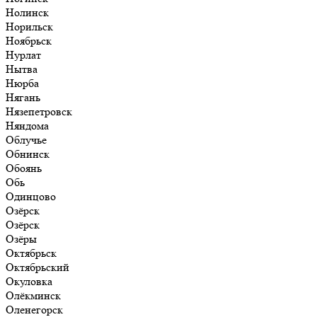
Нолинск
Норильск
Ноябрьск
Нурлат
Нытва
Нюрба
Нягань
Нязепетровск
Няндома
Облучье
Обнинск
Обоянь
Обь
Одинцово
Озёрск
Озёрск
Озёры
Октябрьск
Октябрьский
Окуловка
Олёкминск
Оленегорск