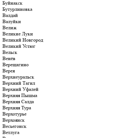
Буйнакск
Бутурлиновка
Валдай
Валуйки
Велиж
Великие Луки
Великий Новгород
Великий Устюг
Вельск
Венёв
Верещагино
Верея
Верхнеуральск
Верхний Тагил
Верхний Уфалей
Верхняя Пышма
Верхняя Салда
Верхняя Тура
Верхотурье
Верхоянск
Весьегонск
Ветлуга