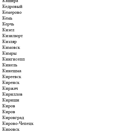
Кашира
Кедровый
Кемерово
Кемь
Керчь
Кизел
Кизилюрт
Кизляр
Кимовск
Кимры
Кингисепп
Кинель
Кинешма
Киреевск
Киренск
Киржач
Кириллов
Кириши
Киров
Киров
Кировград
Кирово-Чепецк
Кировск