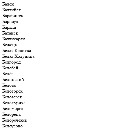
Балей
Балтийск
Барабинск
Барнаул
Барыш
Батайск
Бахчисарай
Бежецк
Белая Калитва
Белая Холуница
Белгород
Белебей
Белёв
Белинский
Белово
Белогорск
Белозерск
Белокуриха
Беломорск
Белорецк
Белореченск
Белоусово