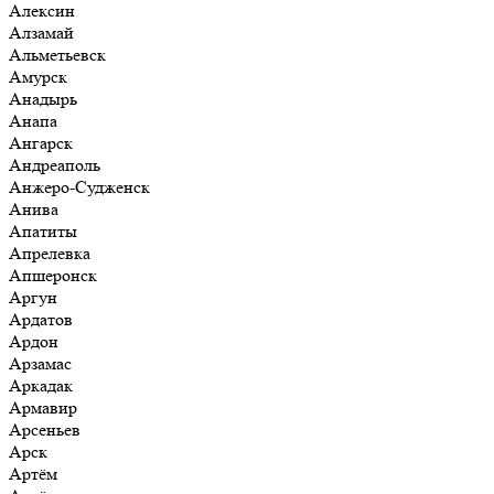
Алексин
Алзамай
Альметьевск
Амурск
Анадырь
Анапа
Ангарск
Андреаполь
Анжеро-Судженск
Анива
Апатиты
Апрелевка
Апшеронск
Аргун
Ардатов
Ардон
Арзамас
Аркадак
Армавир
Арсеньев
Арск
Артём