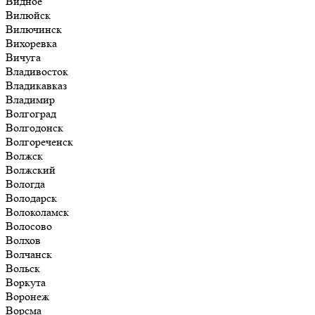
Видное
Вилюйск
Вилючинск
Вихоревка
Вичуга
Владивосток
Владикавказ
Владимир
Волгоград
Волгодонск
Волгореченск
Волжск
Волжский
Вологда
Володарск
Волоколамск
Волосово
Волхов
Волчанск
Вольск
Воркута
Воронеж
Ворсма