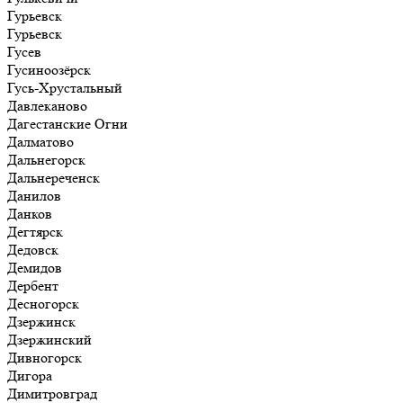
Гурьевск
Гурьевск
Гусев
Гусиноозёрск
Гусь-Хрустальный
Давлеканово
Дагестанские Огни
Далматово
Дальнегорск
Дальнереченск
Данилов
Данков
Дегтярск
Дедовск
Демидов
Дербент
Десногорск
Дзержинск
Дзержинский
Дивногорск
Дигора
Димитровград