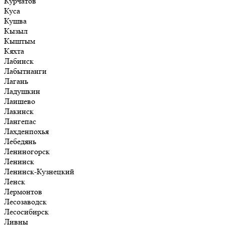
Курчатов
Куса
Кушва
Кызыл
Кыштым
Кяхта
Лабинск
Лабытнанги
Лагань
Ладушкин
Лаишево
Лакинск
Лангепас
Лахденпохья
Лебедянь
Лениногорск
Ленинск
Ленинск-Кузнецкий
Ленск
Лермонтов
Лесозаводск
Лесосибирск
Ливны