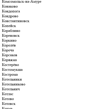
Комсомольск-на-Амуре
Конаково
Кондопога
Кондрово
Константиновск
Копейск
Кораблино
Кореновск
Коркино
Королёв
Короча
Корсаков
Коряжма
Костерёво
Костомукша
Кострома
Котельники
Котельниково
Котельнич
Котлас
Котово
Котовск
Кохма