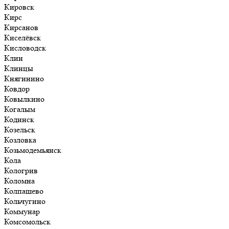
Кировск
Кирс
Кирсанов
Киселёвск
Кисловодск
Клин
Клинцы
Княгинино
Ковдор
Ковылкино
Когалым
Кодинск
Козельск
Козловка
Козьмодемьянск
Кола
Кологрив
Коломна
Колпашево
Кольчугино
Коммунар
Комсомольск