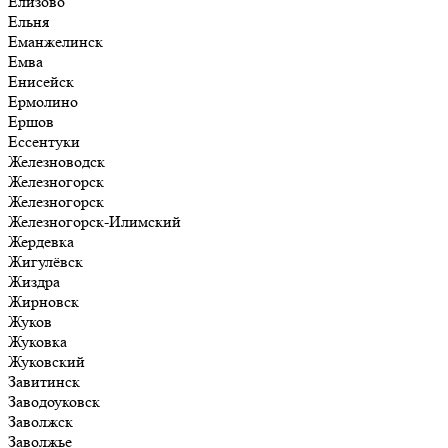
Елизово
Ельня
Еманжелинск
Емва
Енисейск
Ермолино
Ершов
Ессентуки
Железноводск
Железногорск
Железногорск
Железногорск-Илимский
Жердевка
Жигулёвск
Жиздра
Жирновск
Жуков
Жуковка
Жуковский
Завитинск
Заводоуковск
Заволжск
Заволжье