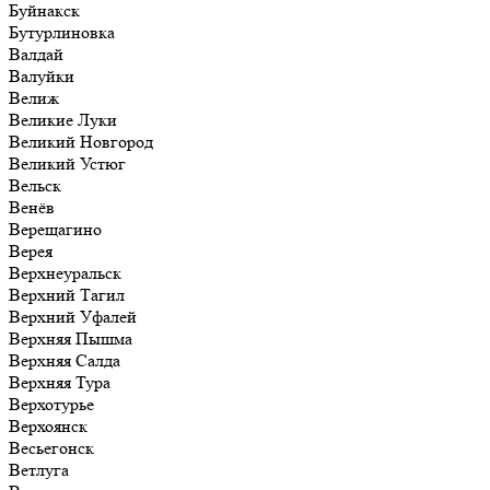
Буйнакск
Бутурлиновка
Валдай
Валуйки
Велиж
Великие Луки
Великий Новгород
Великий Устюг
Вельск
Венёв
Верещагино
Верея
Верхнеуральск
Верхний Тагил
Верхний Уфалей
Верхняя Пышма
Верхняя Салда
Верхняя Тура
Верхотурье
Верхоянск
Весьегонск
Ветлуга