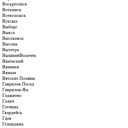
Воскресенск
Воткинск
Всеволожск
Вуктыл
Выборг
Выкса
Высоковск
Высоцк
Вытегра
ВышнийВолочёк
Вяземский
Вязники
Вязьма
Вятские Поляны
Гаврилов Посад
Гаврилов-Ям
Гаджиево
Галич
Гатчина
Гвардейск
Гдов
Геленджик