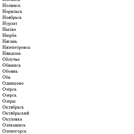
Нолинск
Норильск
Ноябрьск
Нурлат
Нытва
Нюрба
Нягань
Нязепетровск
Няндома
Облучье
Обнинск
Обоянь
Обь
Одинцово
Озёрск
Озёрск
Озёры
Октябрьск
Октябрьский
Окуловка
Олёкминск
Оленегорск