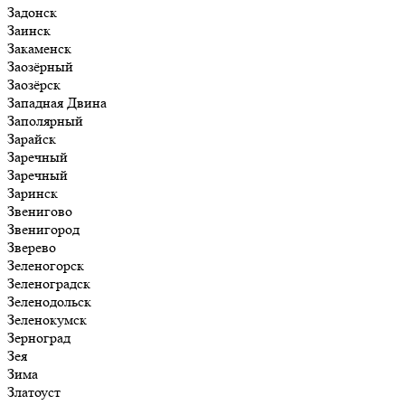
Задонск
Заинск
Закаменск
Заозёрный
Заозёрск
Западная Двина
Заполярный
Зарайск
Заречный
Заречный
Заринск
Звенигово
Звенигород
Зверево
Зеленогорск
Зеленоградск
Зеленодольск
Зеленокумск
Зерноград
Зея
Зима
Златоуст