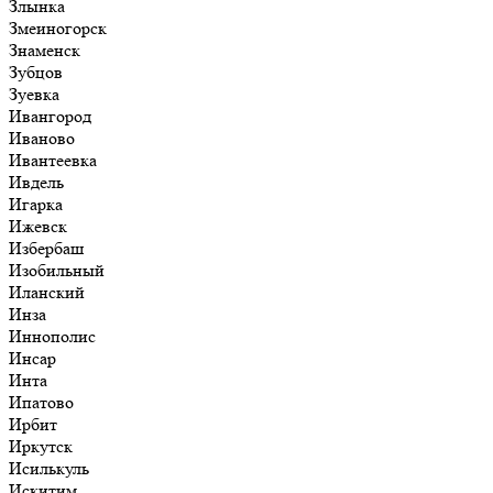
Злынка
Змеиногорск
Знаменск
Зубцов
Зуевка
Ивангород
Иваново
Ивантеевка
Ивдель
Игарка
Ижевск
Избербаш
Изобильный
Иланский
Инза
Иннополис
Инсар
Инта
Ипатово
Ирбит
Иркутск
Исилькуль
Искитим