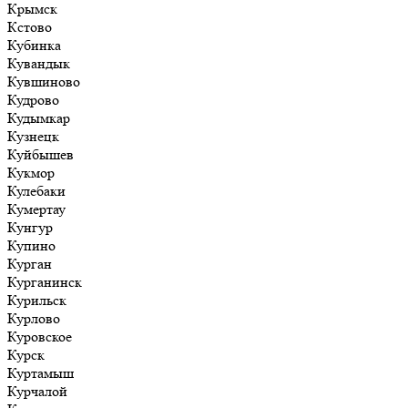
Крымск
Кстово
Кубинка
Кувандык
Кувшиново
Кудрово
Кудымкар
Кузнецк
Куйбышев
Кукмор
Кулебаки
Кумертау
Кунгур
Купино
Курган
Курганинск
Курильск
Курлово
Куровское
Курск
Куртамыш
Курчалой