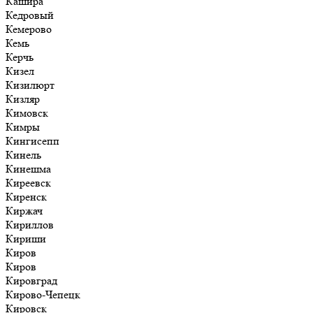
Кашира
Кедровый
Кемерово
Кемь
Керчь
Кизел
Кизилюрт
Кизляр
Кимовск
Кимры
Кингисепп
Кинель
Кинешма
Киреевск
Киренск
Киржач
Кириллов
Кириши
Киров
Киров
Кировград
Кирово-Чепецк
Кировск