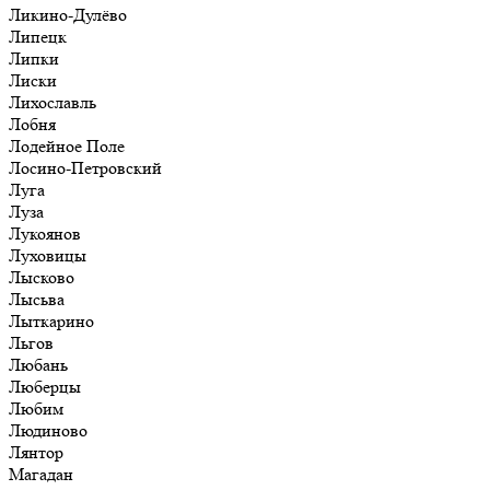
Ликино-Дулёво
Липецк
Липки
Лиски
Лихославль
Лобня
Лодейное Поле
Лосино-Петровский
Луга
Луза
Лукоянов
Луховицы
Лысково
Лысьва
Лыткарино
Льгов
Любань
Люберцы
Любим
Людиново
Лянтор
Магадан