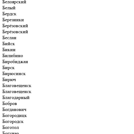
Белоярский
Белый
Бердск
Березники
Берёзовский
Берёзовский
Беслан
Бийск
Бикин
Билибино
Биробиджан
Бирск
Бирюсинск
Бирюч
Благовещенск
Благовещенск
Благодарный
Бобров
Богданович
Богородицк
Богородск
Боготол
Богучар