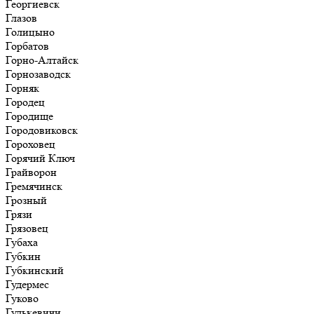
Георгиевск
Глазов
Голицыно
Горбатов
Горно-Алтайск
Горнозаводск
Горняк
Городец
Городище
Городовиковск
Гороховец
Горячий Ключ
Грайворон
Гремячинск
Грозный
Грязи
Грязовец
Губаха
Губкин
Губкинский
Гудермес
Гуково
Гулькевичи