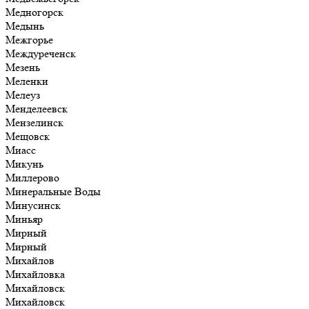
Медногорск
Медынь
Межгорье
Междуреченск
Мезень
Меленки
Мелеуз
Менделеевск
Мензелинск
Мещовск
Миасс
Микунь
Миллерово
Минеральные Воды
Минусинск
Миньяр
Мирный
Мирный
Михайлов
Михайловка
Михайловск
Михайловск