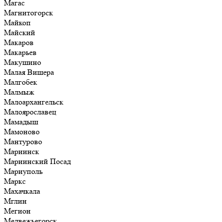
Магас
Магнитогорск
Майкоп
Майский
Макаров
Макарьев
Макушино
Малая Вишера
Малгобек
Малмыж
Малоархангельск
Малоярославец
Мамадыш
Мамоново
Мантурово
Мариинск
Мариинский Посад
Мариуполь
Маркс
Махачкала
Мглин
Мегион
Медвежьегорск