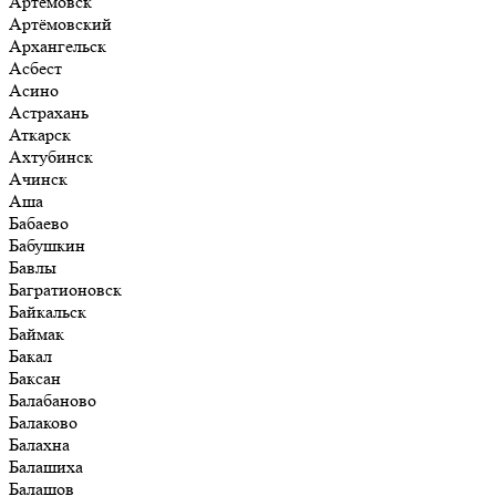
Артёмовск
Артёмовский
Архангельск
Асбест
Асино
Астрахань
Аткарск
Ахтубинск
Ачинск
Аша
Бабаево
Бабушкин
Бавлы
Багратионовск
Байкальск
Баймак
Бакал
Баксан
Балабаново
Балаково
Балахна
Балашиха
Балашов