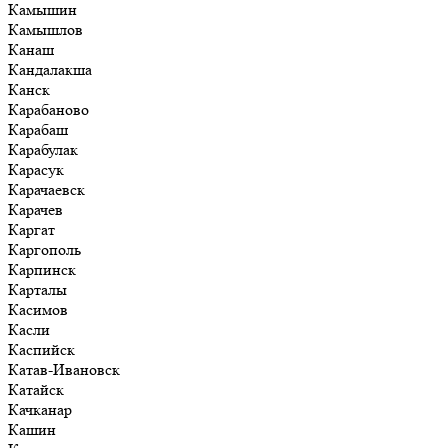
Камышин
Камышлов
Канаш
Кандалакша
Канск
Карабаново
Карабаш
Карабулак
Карасук
Карачаевск
Карачев
Каргат
Каргополь
Карпинск
Карталы
Касимов
Касли
Каспийск
Катав-Ивановск
Катайск
Качканар
Кашин