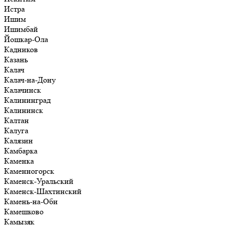
Истра
Ишим
Ишимбай
Йошкар-Ола
Кадников
Казань
Калач
Калач-на-Дону
Калачинск
Калининград
Калининск
Калтан
Калуга
Калязин
Камбарка
Каменка
Каменногорск
Каменск-Уральский
Каменск-Шахтинский
Камень-на-Оби
Камешково
Камызяк