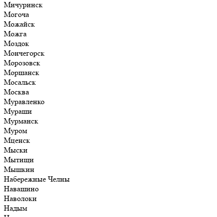
Мичуринск
Могоча
Можайск
Можга
Моздок
Мончегорск
Морозовск
Моршанск
Мосальск
Москва
Муравленко
Мураши
Мурманск
Муром
Мценск
Мыски
Мытищи
Мышкин
Набережные Челны
Навашино
Наволоки
Надым