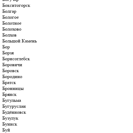
Бокситогорск
Болгар
Бологое
Болотное
Болохово
Болхов
Большой Камень
Бор
Борзя
Борисоглебск
Боровичи
Боровск
Бородино
Братск
Бронницы
Брянск
Бугульма
Бугуруслан
Будённовск
Бузулук
Буинск
Буй