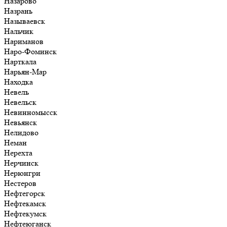
Назарово
Назрань
Называевск
Нальчик
Нариманов
Наро-Фоминск
Нарткала
Нарьян-Мар
Находка
Невель
Невельск
Невинномысск
Невьянск
Нелидово
Неман
Нерехта
Нерчинск
Нерюнгри
Нестеров
Нефтегорск
Нефтекамск
Нефтекумск
Нефтеюганск