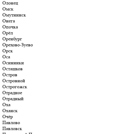
Олонец
Омск
Омутнинск
Онега
Опочка
Орёл
Оренбург
Орехово-Зуево
Орск
Оса
Осинники
Осташков
Остров
Островной
Острогожск
Отрадное
Отрадный
Оха
Оханск
Очёр
Павлово
Павловск