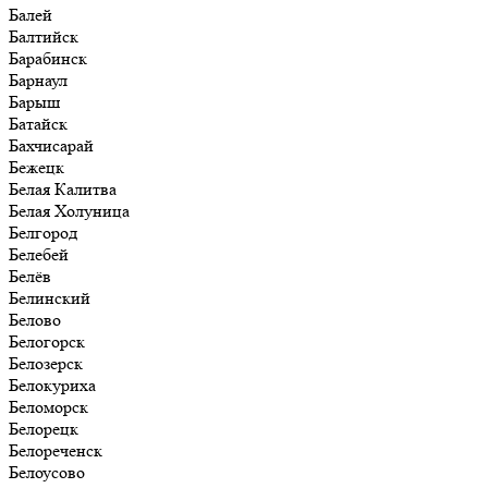
Балей
Балтийск
Барабинск
Барнаул
Барыш
Батайск
Бахчисарай
Бежецк
Белая Калитва
Белая Холуница
Белгород
Белебей
Белёв
Белинский
Белово
Белогорск
Белозерск
Белокуриха
Беломорск
Белорецк
Белореченск
Белоусово