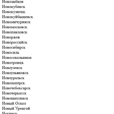
Новозыбков
Новокубанск
Новокузнецк
Новокуйбышевск
Новомичуринск
Новомосковск
Новопавловск
Новоржев
Новороссийск
Новосибирск
Новосиль
Новосокольники
Новотроицк
Новоузенск
Новоульяновск
Новоуральск
Новохопёрск
Новочебоксарск
Новочеркасск
Новошахтинск
Новый Оскол
Новый Уренгой
Ногинск