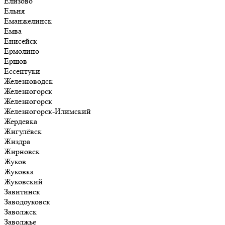
Елизово
Ельня
Еманжелинск
Емва
Енисейск
Ермолино
Ершов
Ессентуки
Железноводск
Железногорск
Железногорск
Железногорск-Илимский
Жердевка
Жигулёвск
Жиздра
Жирновск
Жуков
Жуковка
Жуковский
Завитинск
Заводоуковск
Заволжск
Заволжье