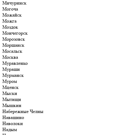
Мичуринск
Могоча
Можайск
Можга
Моздок
Мончегорск
Морозовск
Моршанск
Мосальск
Москва
Муравленко
Мураши
Мурманск
Муром
Мценск
Мыски
Мытищи
Мышкин
Набережные Челны
Навашино
Наволоки
Надым