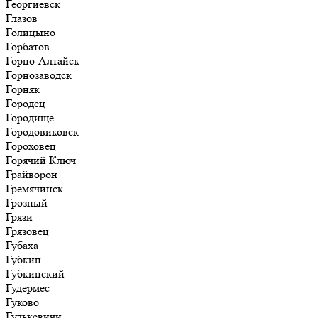
Георгиевск
Глазов
Голицыно
Горбатов
Горно-Алтайск
Горнозаводск
Горняк
Городец
Городище
Городовиковск
Гороховец
Горячий Ключ
Грайворон
Гремячинск
Грозный
Грязи
Грязовец
Губаха
Губкин
Губкинский
Гудермес
Гуково
Гулькевичи