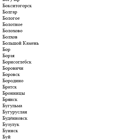
Бокситогорск
Болгар
Бологое
Болотное
Болохово
Болхов
Большой Камень
Бор
Борзя
Борисоглебск
Боровичи
Боровск
Бородино
Братск
Бронницы
Брянск
Бугульма
Бугуруслан
Будённовск
Бузулук
Буинск
Буй