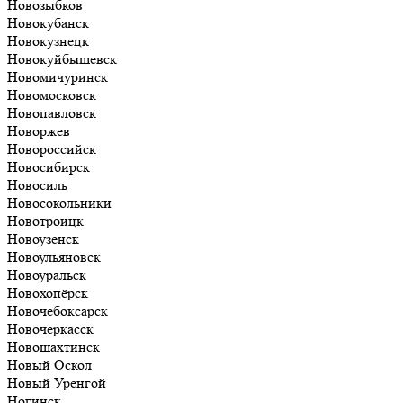
Новозыбков
Новокубанск
Новокузнецк
Новокуйбышевск
Новомичуринск
Новомосковск
Новопавловск
Новоржев
Новороссийск
Новосибирск
Новосиль
Новосокольники
Новотроицк
Новоузенск
Новоульяновск
Новоуральск
Новохопёрск
Новочебоксарск
Новочеркасск
Новошахтинск
Новый Оскол
Новый Уренгой
Ногинск