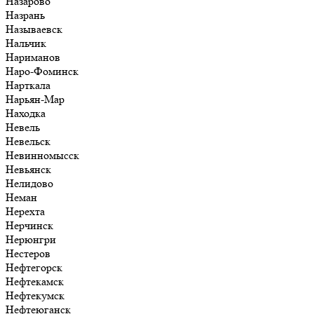
Назарово
Назрань
Называевск
Нальчик
Нариманов
Наро-Фоминск
Нарткала
Нарьян-Мар
Находка
Невель
Невельск
Невинномысск
Невьянск
Нелидово
Неман
Нерехта
Нерчинск
Нерюнгри
Нестеров
Нефтегорск
Нефтекамск
Нефтекумск
Нефтеюганск