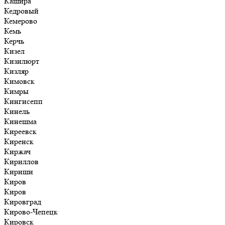
Кашира
Кедровый
Кемерово
Кемь
Керчь
Кизел
Кизилюрт
Кизляр
Кимовск
Кимры
Кингисепп
Кинель
Кинешма
Киреевск
Киренск
Киржач
Кириллов
Кириши
Киров
Киров
Кировград
Кирово-Чепецк
Кировск