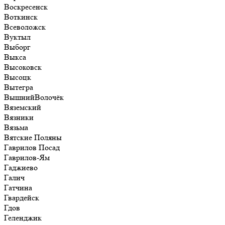
Воскресенск
Воткинск
Всеволожск
Вуктыл
Выборг
Выкса
Высоковск
Высоцк
Вытегра
ВышнийВолочёк
Вяземский
Вязники
Вязьма
Вятские Поляны
Гаврилов Посад
Гаврилов-Ям
Гаджиево
Галич
Гатчина
Гвардейск
Гдов
Геленджик