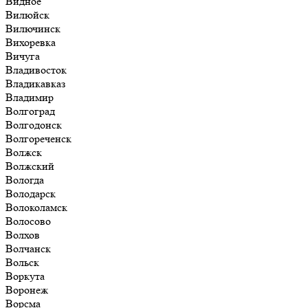
Видное
Вилюйск
Вилючинск
Вихоревка
Вичуга
Владивосток
Владикавказ
Владимир
Волгоград
Волгодонск
Волгореченск
Волжск
Волжский
Вологда
Володарск
Волоколамск
Волосово
Волхов
Волчанск
Вольск
Воркута
Воронеж
Ворсма