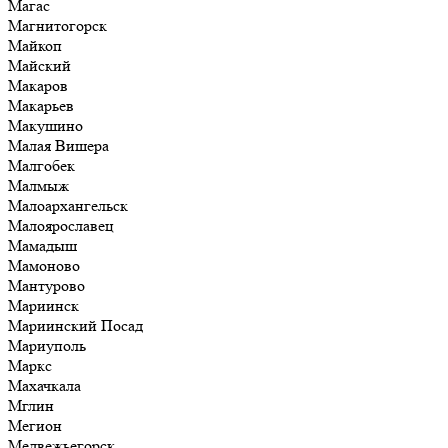
Магас
Магнитогорск
Майкоп
Майский
Макаров
Макарьев
Макушино
Малая Вишера
Малгобек
Малмыж
Малоархангельск
Малоярославец
Мамадыш
Мамоново
Мантурово
Мариинск
Мариинский Посад
Мариуполь
Маркс
Махачкала
Мглин
Мегион
Медвежьегорск