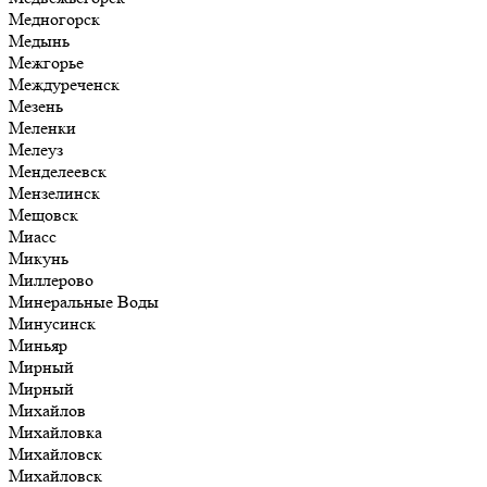
Медногорск
Медынь
Межгорье
Междуреченск
Мезень
Меленки
Мелеуз
Менделеевск
Мензелинск
Мещовск
Миасс
Микунь
Миллерово
Минеральные Воды
Минусинск
Миньяр
Мирный
Мирный
Михайлов
Михайловка
Михайловск
Михайловск