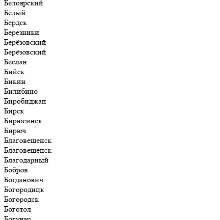
Белоярский
Белый
Бердск
Березники
Берёзовский
Берёзовский
Беслан
Бийск
Бикин
Билибино
Биробиджан
Бирск
Бирюсинск
Бирюч
Благовещенск
Благовещенск
Благодарный
Бобров
Богданович
Богородицк
Богородск
Боготол
Богучар