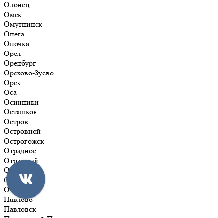
Олонец
Омск
Омутнинск
Онега
Опочка
Орёл
Оренбург
Орехово-Зуево
Орск
Оса
Осинники
Осташков
Остров
Островной
Острогожск
Отрадное
Отрадный
Оха
Оханск
Очёр
Павлово
Павловск