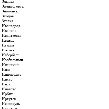
Злынка
Змеиногорск
Знаменск
Зубцов
Зуевка
Ивангород
Иваново
Ивантеевка
Ивдель
Игарка
Ижевск
Избербаш
Изобильный
Иланский
Инза
Иннополис
Инсар
Инта
Ипатово
Ирбит
Иркутск
Исилькуль
Искитим