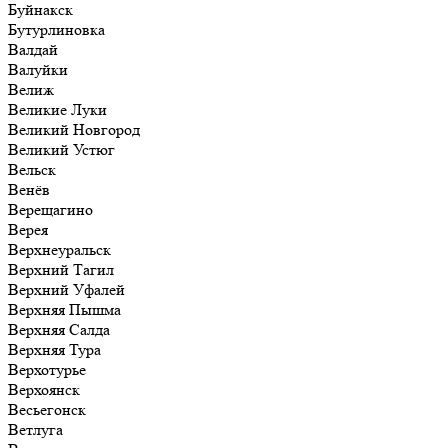
Буйнакск
Бутурлиновка
Валдай
Валуйки
Велиж
Великие Луки
Великий Новгород
Великий Устюг
Вельск
Венёв
Верещагино
Верея
Верхнеуральск
Верхний Тагил
Верхний Уфалей
Верхняя Пышма
Верхняя Салда
Верхняя Тура
Верхотурье
Верхоянск
Весьегонск
Ветлуга