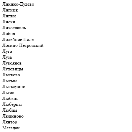
Ликино-Дулёво
Липецк
Липки
Лиски
Лихославль
Лобня
Лодейное Поле
Лосино-Петровский
Луга
Луза
Лукоянов
Луховицы
Лысково
Лысьва
Лыткарино
Льгов
Любань
Люберцы
Любим
Людиново
Лянтор
Магадан