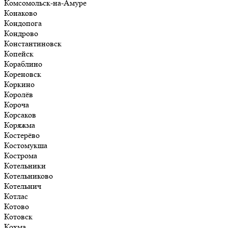
Комсомольск-на-Амуре
Конаково
Кондопога
Кондрово
Константиновск
Копейск
Кораблино
Кореновск
Коркино
Королёв
Короча
Корсаков
Коряжма
Костерёво
Костомукша
Кострома
Котельники
Котельниково
Котельнич
Котлас
Котово
Котовск
Кохма