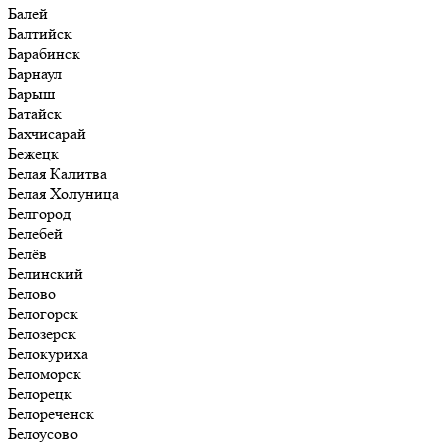
Балей
Балтийск
Барабинск
Барнаул
Барыш
Батайск
Бахчисарай
Бежецк
Белая Калитва
Белая Холуница
Белгород
Белебей
Белёв
Белинский
Белово
Белогорск
Белозерск
Белокуриха
Беломорск
Белорецк
Белореченск
Белоусово