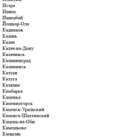
Истра
Ишим
Ишимбай
Йошкар-Ола
Кадников
Казань
Калач
Калач-на-Дону
Калачинск
Калининград
Калининск
Калтан
Калуга
Калязин
Камбарка
Каменка
Каменногорск
Каменск-Уральский
Каменск-Шахтинский
Камень-на-Оби
Камешково
Камызяк