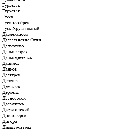
Гурьевск
Гурьевск
Гусев
Гусиноозёрск
Гусь-Хрустальный
Давлеканово
Дагестанские Огни
Далматово
Дальнегорск
Дальнереченск
Данилов
Данков
Дегтярск
Дедовск
Демидов
Дербент
Десногорск
Дзержинск
Дзержинский
Дивногорск
Дигора
Димитровград