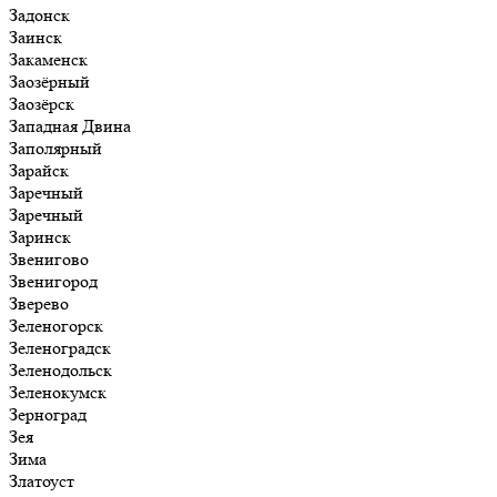
Задонск
Заинск
Закаменск
Заозёрный
Заозёрск
Западная Двина
Заполярный
Зарайск
Заречный
Заречный
Заринск
Звенигово
Звенигород
Зверево
Зеленогорск
Зеленоградск
Зеленодольск
Зеленокумск
Зерноград
Зея
Зима
Златоуст