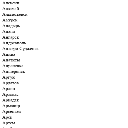
Алексин
Алзамай
Альметьевск
Амурск
Анадырь
Анапа
Ангарск
Андреаполь
Анжеро-Судженск
Анива
Апатиты
Апрелевка
Апшеронск
Аргун
Ардатов
Ардон
Арзамас
Аркадак
Армавир
Арсеньев
Арск
Артём