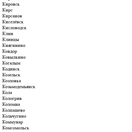
Кировск
Кирс
Кирсанов
Киселёвск
Кисловодск
Клин
Клинцы
Княгинино
Ковдор
Ковылкино
Когалым
Кодинск
Козельск
Козловка
Козьмодемьянск
Кола
Кологрив
Коломна
Колпашево
Кольчугино
Коммунар
Комсомольск