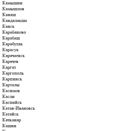
Камышин
Камышлов
Канаш
Кандалакша
Канск
Карабаново
Карабаш
Карабулак
Карасук
Карачаевск
Карачев
Каргат
Каргополь
Карпинск
Карталы
Касимов
Касли
Каспийск
Катав-Ивановск
Катайск
Качканар
Кашин