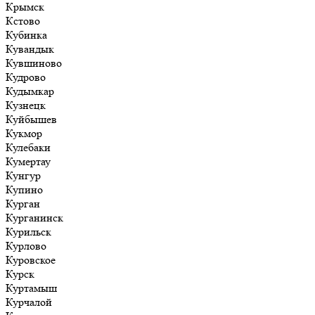
Крымск
Кстово
Кубинка
Кувандык
Кувшиново
Кудрово
Кудымкар
Кузнецк
Куйбышев
Кукмор
Кулебаки
Кумертау
Кунгур
Купино
Курган
Курганинск
Курильск
Курлово
Куровское
Курск
Куртамыш
Курчалой