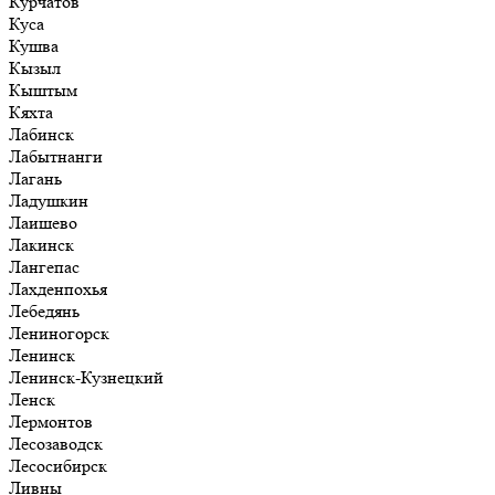
Курчатов
Куса
Кушва
Кызыл
Кыштым
Кяхта
Лабинск
Лабытнанги
Лагань
Ладушкин
Лаишево
Лакинск
Лангепас
Лахденпохья
Лебедянь
Лениногорск
Ленинск
Ленинск-Кузнецкий
Ленск
Лермонтов
Лесозаводск
Лесосибирск
Ливны