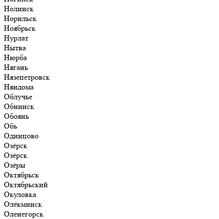
Нолинск
Норильск
Ноябрьск
Нурлат
Нытва
Нюрба
Нягань
Нязепетровск
Няндома
Облучье
Обнинск
Обоянь
Обь
Одинцово
Озёрск
Озёрск
Озёры
Октябрьск
Октябрьский
Окуловка
Олёкминск
Оленегорск