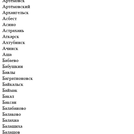
Артёмовск
Артёмовский
Архангельск
Асбест
Асино
Астрахань
Аткарск
Ахтубинск
Ачинск
Аша
Бабаево
Бабушкин
Бавлы
Багратионовск
Байкальск
Баймак
Бакал
Баксан
Балабаново
Балаково
Балахна
Балашиха
Балашов