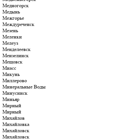
Медногорск
Медынь
Межгорье
Междуреченск
Мезень
Меленки
Мелеуз
Менделеевск
Мензелинск
Мещовск
Миасс
Микунь
Миллерово
Минеральные Воды
Минусинск
Миньяр
Мирный
Мирный
Михайлов
Михайловка
Михайловск
Михайловск