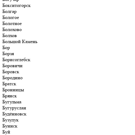
Бокситогорск
Болгар
Бологое
Болотное
Болохово
Болхов
Большой Камень
Бор
Борзя
Борисоглебск
Боровичи
Боровск
Бородино
Братск
Бронницы
Брянск
Бугульма
Бугуруслан
Будённовск
Бузулук
Буинск
Буй