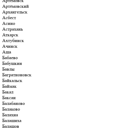
Артёмовск
Артёмовский
Архангельск
Асбест
Асино
Астрахань
Аткарск
Ахтубинск
Ачинск
Аша
Бабаево
Бабушкин
Бавлы
Багратионовск
Байкальск
Баймак
Бакал
Баксан
Балабаново
Балаково
Балахна
Балашиха
Балашов