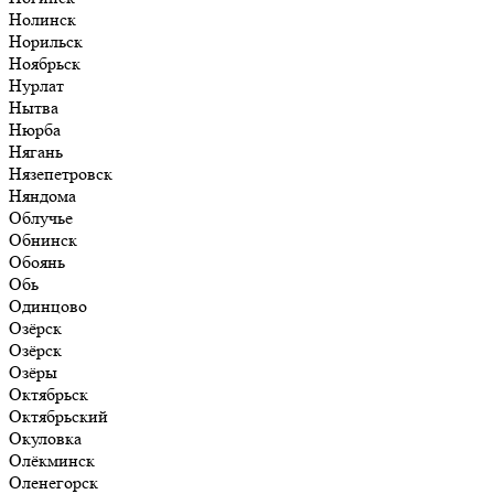
Нолинск
Норильск
Ноябрьск
Нурлат
Нытва
Нюрба
Нягань
Нязепетровск
Няндома
Облучье
Обнинск
Обоянь
Обь
Одинцово
Озёрск
Озёрск
Озёры
Октябрьск
Октябрьский
Окуловка
Олёкминск
Оленегорск