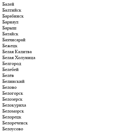
Балей
Балтийск
Барабинск
Барнаул
Барыш
Батайск
Бахчисарай
Бежецк
Белая Калитва
Белая Холуница
Белгород
Белебей
Белёв
Белинский
Белово
Белогорск
Белозерск
Белокуриха
Беломорск
Белорецк
Белореченск
Белоусово