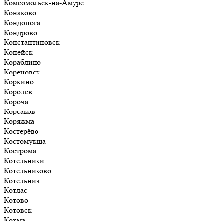
Комсомольск-на-Амуре
Конаково
Кондопога
Кондрово
Константиновск
Копейск
Кораблино
Кореновск
Коркино
Королёв
Короча
Корсаков
Коряжма
Костерёво
Костомукша
Кострома
Котельники
Котельниково
Котельнич
Котлас
Котово
Котовск
Кохма