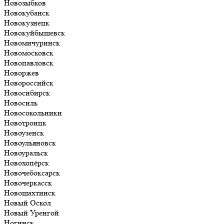
Новозыбков
Новокубанск
Новокузнецк
Новокуйбышевск
Новомичуринск
Новомосковск
Новопавловск
Новоржев
Новороссийск
Новосибирск
Новосиль
Новосокольники
Новотроицк
Новоузенск
Новоульяновск
Новоуральск
Новохопёрск
Новочебоксарск
Новочеркасск
Новошахтинск
Новый Оскол
Новый Уренгой
Ногинск