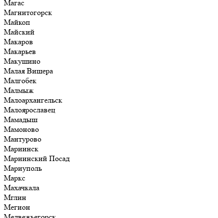
Магас
Магнитогорск
Майкоп
Майский
Макаров
Макарьев
Макушино
Малая Вишера
Малгобек
Малмыж
Малоархангельск
Малоярославец
Мамадыш
Мамоново
Мантурово
Мариинск
Мариинский Посад
Мариуполь
Маркс
Махачкала
Мглин
Мегион
Медвежьегорск