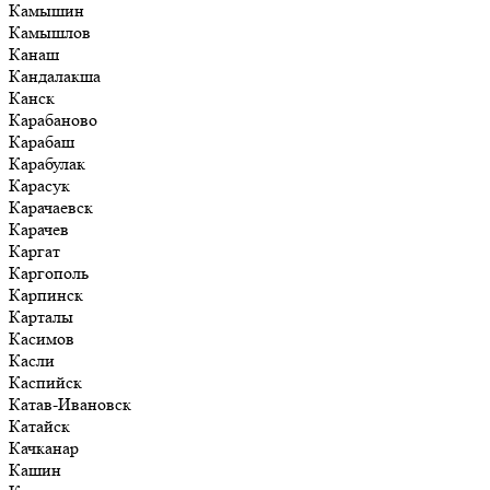
Камышин
Камышлов
Канаш
Кандалакша
Канск
Карабаново
Карабаш
Карабулак
Карасук
Карачаевск
Карачев
Каргат
Каргополь
Карпинск
Карталы
Касимов
Касли
Каспийск
Катав-Ивановск
Катайск
Качканар
Кашин