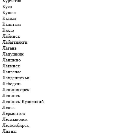
Курчатов
Куса
Кушва
Кызыл
Кыштым
Кяхта
Лабинск
Лабытнанги
Лагань
Ладушкин
Лаишево
Лакинск
Лангепас
Лахденпохья
Лебедянь
Лениногорск
Ленинск
Ленинск-Кузнецкий
Ленск
Лермонтов
Лесозаводск
Лесосибирск
Ливны