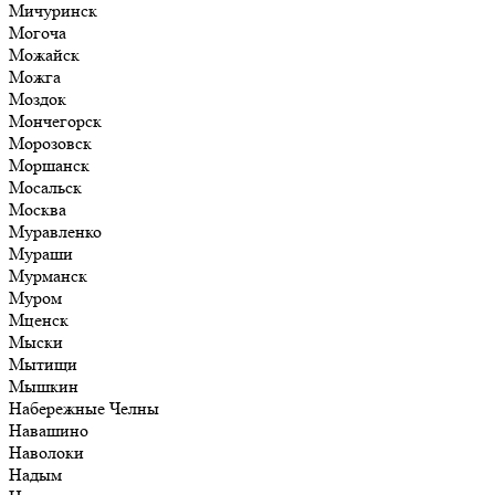
Мичуринск
Могоча
Можайск
Можга
Моздок
Мончегорск
Морозовск
Моршанск
Мосальск
Москва
Муравленко
Мураши
Мурманск
Муром
Мценск
Мыски
Мытищи
Мышкин
Набережные Челны
Навашино
Наволоки
Надым