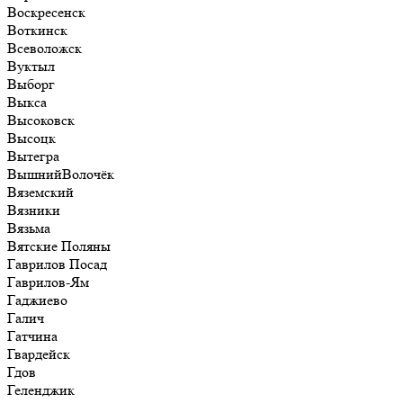
Воскресенск
Воткинск
Всеволожск
Вуктыл
Выборг
Выкса
Высоковск
Высоцк
Вытегра
ВышнийВолочёк
Вяземский
Вязники
Вязьма
Вятские Поляны
Гаврилов Посад
Гаврилов-Ям
Гаджиево
Галич
Гатчина
Гвардейск
Гдов
Геленджик