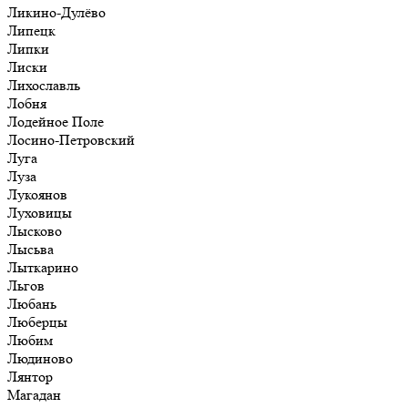
Ликино-Дулёво
Липецк
Липки
Лиски
Лихославль
Лобня
Лодейное Поле
Лосино-Петровский
Луга
Луза
Лукоянов
Луховицы
Лысково
Лысьва
Лыткарино
Льгов
Любань
Люберцы
Любим
Людиново
Лянтор
Магадан