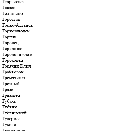
Георгиевск
Глазов
Голицыно
Горбатов
Горно-Алтайск
Горнозаводск
Горняк
Городец
Городище
Городовиковск
Гороховец
Горячий Ключ
Грайворон
Гремячинск
Грозный
Грязи
Грязовец
Губаха
Губкин
Губкинский
Гудермес
Гуково
Гулькевичи