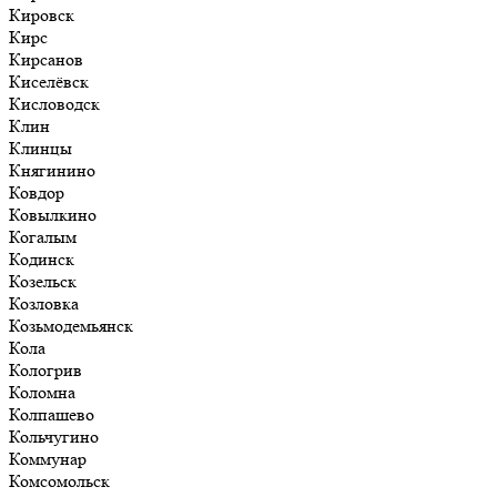
Кировск
Кирс
Кирсанов
Киселёвск
Кисловодск
Клин
Клинцы
Княгинино
Ковдор
Ковылкино
Когалым
Кодинск
Козельск
Козловка
Козьмодемьянск
Кола
Кологрив
Коломна
Колпашево
Кольчугино
Коммунар
Комсомольск