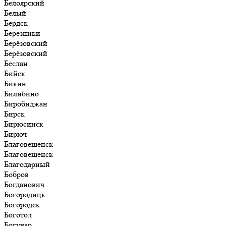
Белоярский
Белый
Бердск
Березники
Берёзовский
Берёзовский
Беслан
Бийск
Бикин
Билибино
Биробиджан
Бирск
Бирюсинск
Бирюч
Благовещенск
Благовещенск
Благодарный
Бобров
Богданович
Богородицк
Богородск
Боготол
Богучар