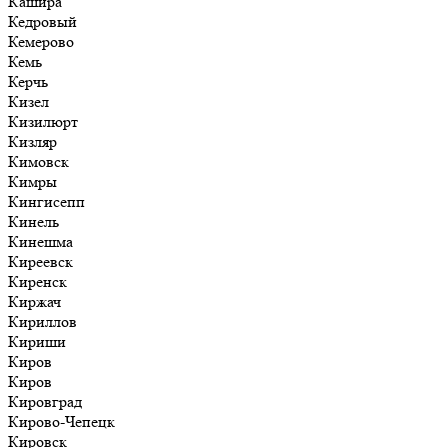
Кашира
Кедровый
Кемерово
Кемь
Керчь
Кизел
Кизилюрт
Кизляр
Кимовск
Кимры
Кингисепп
Кинель
Кинешма
Киреевск
Киренск
Киржач
Кириллов
Кириши
Киров
Киров
Кировград
Кирово-Чепецк
Кировск