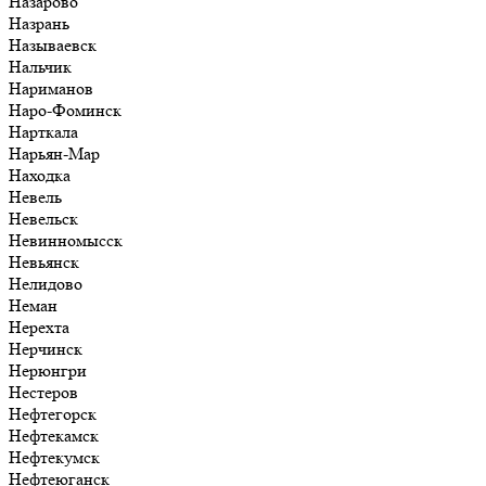
Назарово
Назрань
Называевск
Нальчик
Нариманов
Наро-Фоминск
Нарткала
Нарьян-Мар
Находка
Невель
Невельск
Невинномысск
Невьянск
Нелидово
Неман
Нерехта
Нерчинск
Нерюнгри
Нестеров
Нефтегорск
Нефтекамск
Нефтекумск
Нефтеюганск