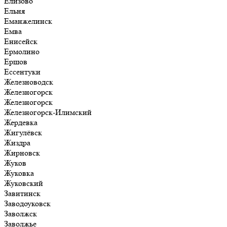
Елизово
Ельня
Еманжелинск
Емва
Енисейск
Ермолино
Ершов
Ессентуки
Железноводск
Железногорск
Железногорск
Железногорск-Илимский
Жердевка
Жигулёвск
Жиздра
Жирновск
Жуков
Жуковка
Жуковский
Завитинск
Заводоуковск
Заволжск
Заволжье