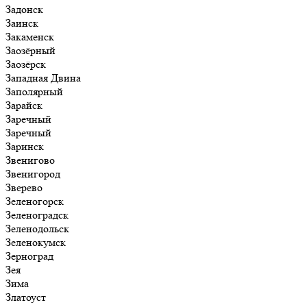
Задонск
Заинск
Закаменск
Заозёрный
Заозёрск
Западная Двина
Заполярный
Зарайск
Заречный
Заречный
Заринск
Звенигово
Звенигород
Зверево
Зеленогорск
Зеленоградск
Зеленодольск
Зеленокумск
Зерноград
Зея
Зима
Златоуст