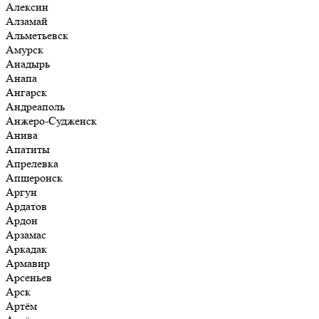
Алексин
Алзамай
Альметьевск
Амурск
Анадырь
Анапа
Ангарск
Андреаполь
Анжеро-Судженск
Анива
Апатиты
Апрелевка
Апшеронск
Аргун
Ардатов
Ардон
Арзамас
Аркадак
Армавир
Арсеньев
Арск
Артём