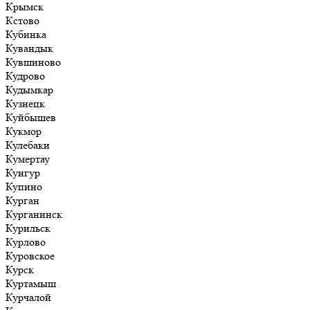
Крымск
Кстово
Кубинка
Кувандык
Кувшиново
Кудрово
Кудымкар
Кузнецк
Куйбышев
Кукмор
Кулебаки
Кумертау
Кунгур
Купино
Курган
Курганинск
Курильск
Курлово
Куровское
Курск
Куртамыш
Курчалой