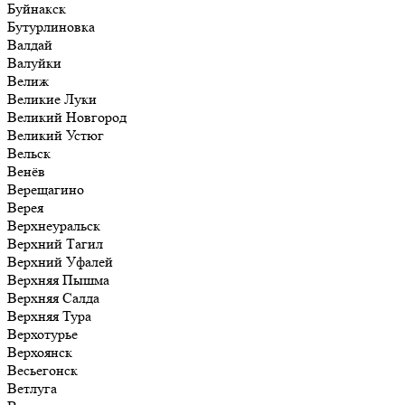
Буйнакск
Бутурлиновка
Валдай
Валуйки
Велиж
Великие Луки
Великий Новгород
Великий Устюг
Вельск
Венёв
Верещагино
Верея
Верхнеуральск
Верхний Тагил
Верхний Уфалей
Верхняя Пышма
Верхняя Салда
Верхняя Тура
Верхотурье
Верхоянск
Весьегонск
Ветлуга