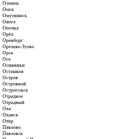
Олонец
Омск
Омутнинск
Онега
Опочка
Орёл
Оренбург
Орехово-Зуево
Орск
Оса
Осинники
Осташков
Остров
Островной
Острогожск
Отрадное
Отрадный
Оха
Оханск
Очёр
Павлово
Павловск