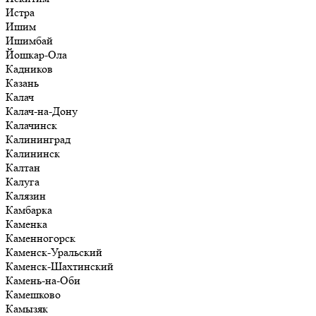
Истра
Ишим
Ишимбай
Йошкар-Ола
Кадников
Казань
Калач
Калач-на-Дону
Калачинск
Калининград
Калининск
Калтан
Калуга
Калязин
Камбарка
Каменка
Каменногорск
Каменск-Уральский
Каменск-Шахтинский
Камень-на-Оби
Камешково
Камызяк