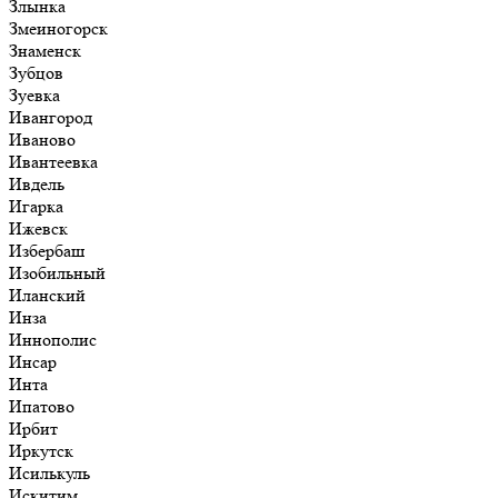
Злынка
Змеиногорск
Знаменск
Зубцов
Зуевка
Ивангород
Иваново
Ивантеевка
Ивдель
Игарка
Ижевск
Избербаш
Изобильный
Иланский
Инза
Иннополис
Инсар
Инта
Ипатово
Ирбит
Иркутск
Исилькуль
Искитим