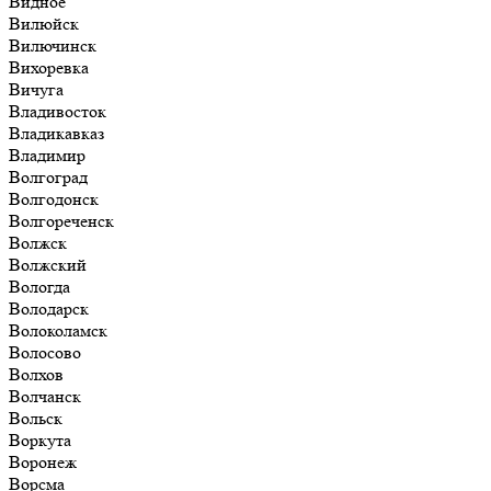
Видное
Вилюйск
Вилючинск
Вихоревка
Вичуга
Владивосток
Владикавказ
Владимир
Волгоград
Волгодонск
Волгореченск
Волжск
Волжский
Вологда
Володарск
Волоколамск
Волосово
Волхов
Волчанск
Вольск
Воркута
Воронеж
Ворсма