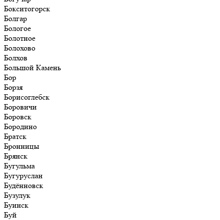
Бокситогорск
Болгар
Бологое
Болотное
Болохово
Болхов
Большой Камень
Бор
Борзя
Борисоглебск
Боровичи
Боровск
Бородино
Братск
Бронницы
Брянск
Бугульма
Бугуруслан
Будённовск
Бузулук
Буинск
Буй