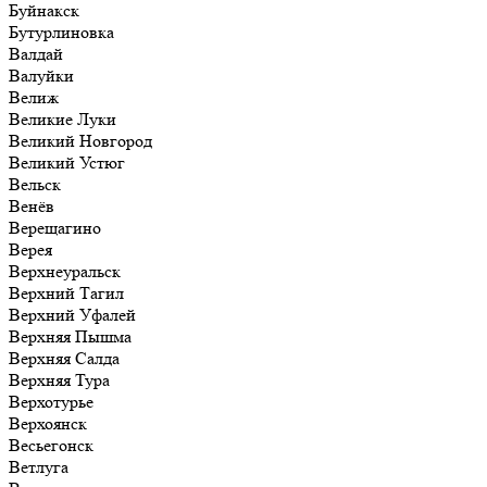
Буйнакск
Бутурлиновка
Валдай
Валуйки
Велиж
Великие Луки
Великий Новгород
Великий Устюг
Вельск
Венёв
Верещагино
Верея
Верхнеуральск
Верхний Тагил
Верхний Уфалей
Верхняя Пышма
Верхняя Салда
Верхняя Тура
Верхотурье
Верхоянск
Весьегонск
Ветлуга