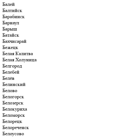
Балей
Балтийск
Барабинск
Барнаул
Барыш
Батайск
Бахчисарай
Бежецк
Белая Калитва
Белая Холуница
Белгород
Белебей
Белёв
Белинский
Белово
Белогорск
Белозерск
Белокуриха
Беломорск
Белорецк
Белореченск
Белоусово