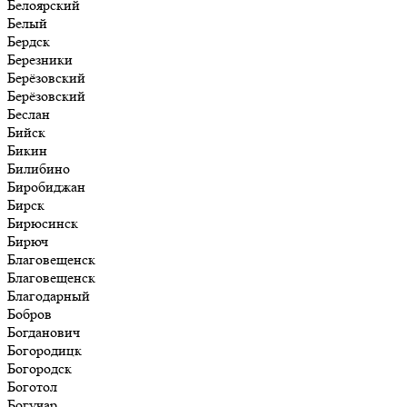
Белоярский
Белый
Бердск
Березники
Берёзовский
Берёзовский
Беслан
Бийск
Бикин
Билибино
Биробиджан
Бирск
Бирюсинск
Бирюч
Благовещенск
Благовещенск
Благодарный
Бобров
Богданович
Богородицк
Богородск
Боготол
Богучар