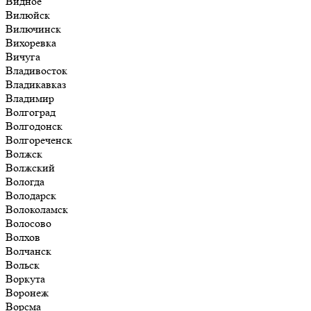
Видное
Вилюйск
Вилючинск
Вихоревка
Вичуга
Владивосток
Владикавказ
Владимир
Волгоград
Волгодонск
Волгореченск
Волжск
Волжский
Вологда
Володарск
Волоколамск
Волосово
Волхов
Волчанск
Вольск
Воркута
Воронеж
Ворсма