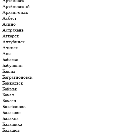
Артёмовск
Артёмовский
Архангельск
Асбест
Асино
Астрахань
Аткарск
Ахтубинск
Ачинск
Аша
Бабаево
Бабушкин
Бавлы
Багратионовск
Байкальск
Баймак
Бакал
Баксан
Балабаново
Балаково
Балахна
Балашиха
Балашов