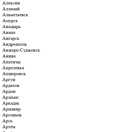
Алексин
Алзамай
Альметьевск
Амурск
Анадырь
Анапа
Ангарск
Андреаполь
Анжеро-Судженск
Анива
Апатиты
Апрелевка
Апшеронск
Аргун
Ардатов
Ардон
Арзамас
Аркадак
Армавир
Арсеньев
Арск
Артём